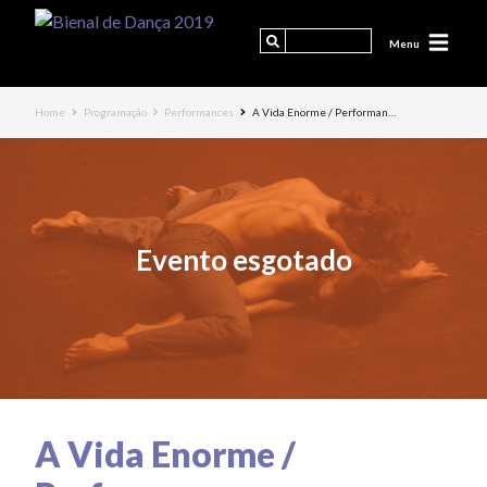
Menu
Home
Programação
Performances
A Vida Enorme / Performan…
Evento esgotado
A Vida Enorme /