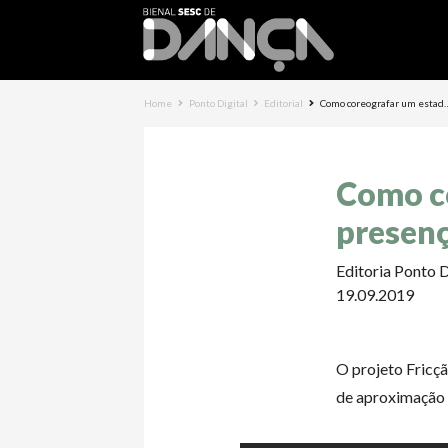
Home
Ponto Digital
Editorial
Como coreografar um estad
Como c
presenç
Editoria Ponto D
19.09.2019
O projeto Fricçã
de aproximação e