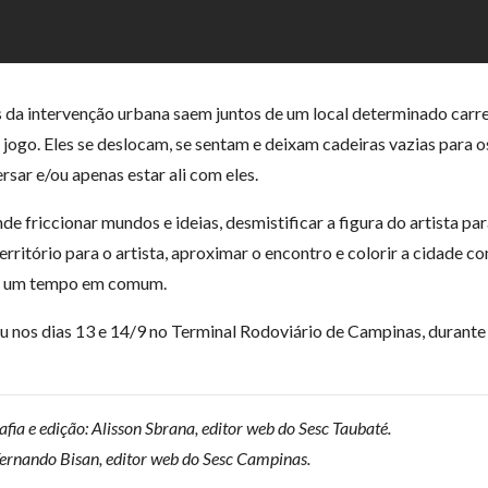
s da intervenção urbana saem juntos de um local determinado carr
m jogo. Eles se deslocam, se sentam e deixam cadeiras vazias para 
sar e/ou apenas estar ali com eles.
e friccionar mundos e ideias, desmistificar a figura do artista para
território para o artista, aproximar o encontro e colorir a cidade c
de um tempo em comum.
 nos dias 13 e 14/9 no Terminal Rodoviário de Campinas, durante 
afia e edição: Alisson Sbrana, editor web do Sesc Taubaté.
Fernando Bisan, editor web do Sesc Campinas.