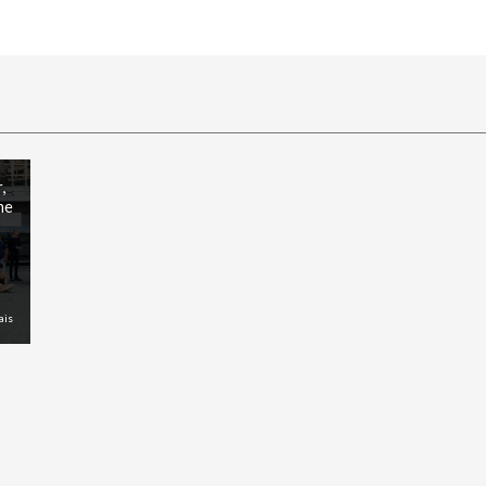
,
me
ais