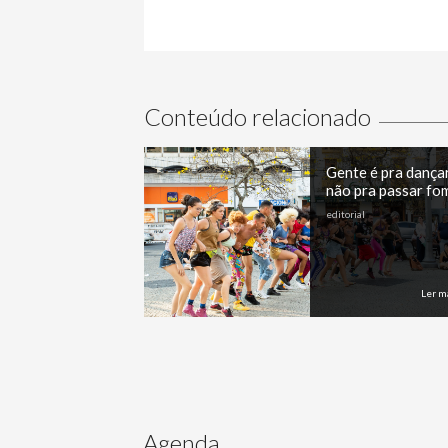
Conteúdo relacionado
Gente é pra dançar
não pra passar fo
editorial
Ler m
Agenda